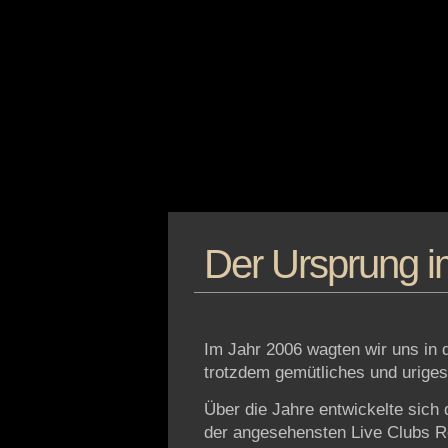
Der Ursprung 
Im Jahr 2006 wagten wir uns in
trotzdem gemütliches und urige
Über die Jahre entwickelte sich
der angesehensten Live Clubs Ros