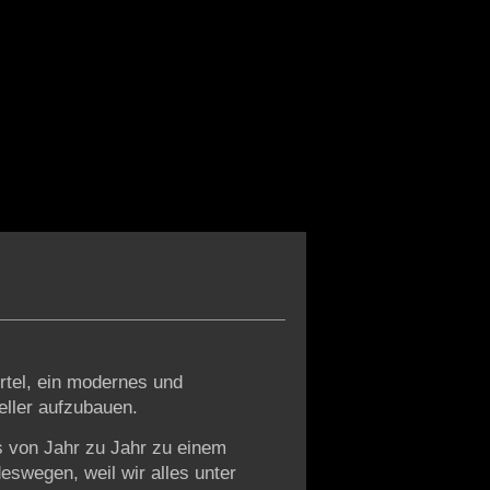
tel, ein modernes und
eller aufzubauen.
s von Jahr zu Jahr zu einem
eswegen, weil wir alles unter