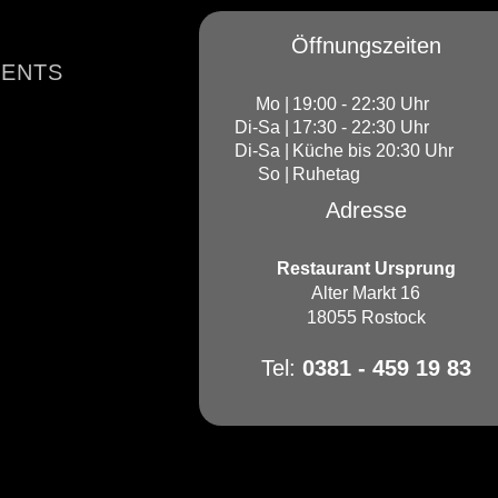
Öffnungszeiten
ENTS
Mo |
19:00 - 22:30 Uhr
Di-Sa |
17:30 - 22:30 Uhr
Di-Sa |
Küche bis 20:30 Uhr
So |
Ruhetag
Adresse
Restaurant Ursprung
Alter Markt 16
18055 Rostock
Tel:
0381 - 459 19 83